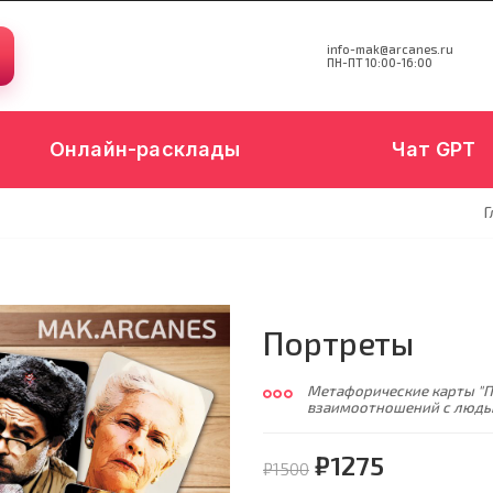
info-mak@arcanes.ru
ПН-ПТ 10:00-16:00
Онлайн-расклады
Чат GPT
Г
Портреты
Метафорические карты "П
взаимоотношений с людь
₽1275
₽1500