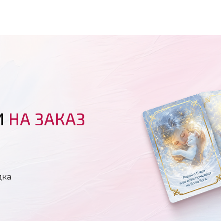
И
НА ЗАКАЗ
дка