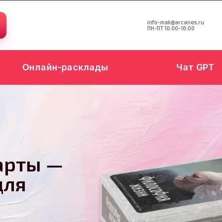
info-mak@arcanes.ru
ПН-ПТ 10:00-16:00
Онлайн-расклады
Чат GPT
арты —
для