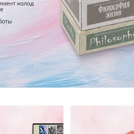
имент колод
те
боты