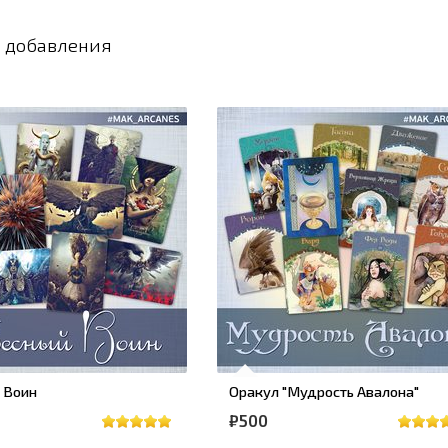
 добавления
 Воин
Оракул "Мудрость Авалона"
₽500