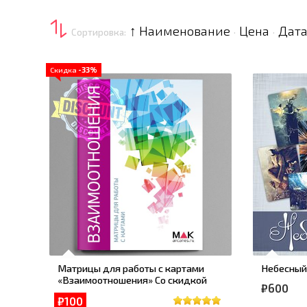
↑ Наименование
Цена
Дата
Сортировка:
·
·
Скидка
-33%
Матрицы для работы с картами
Небесный
«Взаимоотношения» Со скидкой
₽600
₽100