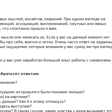
ых мыслей, инсайтов, озарений. При одном взгляде на
 эмоций, ассоциаций, воспоминаний, смутных или явных
, что спонтанно пришло к вам.
мысли или записать их. Если у вас на данный момент нет
бы про себя, внятно и четко. Очень часто ответ на заданн
ые ощущения, которые возникли у вас сразу же при взгля
ли у вас уже наработан большой опыт работы с символами 
браться с ответом:
внимание?
итуациях из прошлого были похожие эмоции?
и) на картинке?
ь дальше? Как я к этому отношусь?
 здесь выступаю?
елем? В таком случае, какие чувства у меня вызывает эт