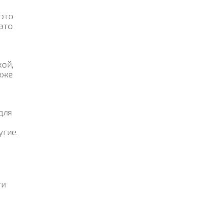
 это
это
кой,
кже
для
угие.
ти