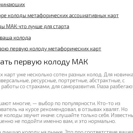
начинающих
оре колоды метафорических ассоциативных карт
ы МАК: что лучше для старта
о ваша колода
свою первую колоду метафорических карт
ать первую колоду МАК
х карт уже несколько сотен разных колод. Для новичка
иверсальные, ресурсные, портретные, абстрактные, с
работы со страхами, для саморазвития. Глаза разбегаю
ают многие, — выбор по популярности. Кто-то из
ватель на курсе рекомендовал, в отзывах хвалят. Но
 колоды звучит иначе: слушайте только себя. Известн
енно не подойти именно вам, и это нормально.
 лучшую колоду на рынке. Это про соответствие ваше