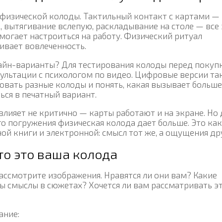
 физической колоды. Тактильный контакт с картами —
, вытягивание вслепую, раскладывание на столе — все 
могает настроиться на работу. Физический ритуал
ивает вовлеченность.
айн-варианты? Для тестирования колоды перед покуп
нсультации с психологом по видео. Цифровые версии та
бовать разные колоды и понять, какая вызывает больше
ься в печатный вариант.
влияет не критично — карты работают и на экране. Но 
го погружения физическая колода дает больше. Это как
й книги и электронной: смысл тот же, а ощущения др
что это ваша колода
ссмотрите изображения. Нравятся ли они вам? Какие
ы смыслы в сюжетах? Хочется ли вам рассматривать э
ание: