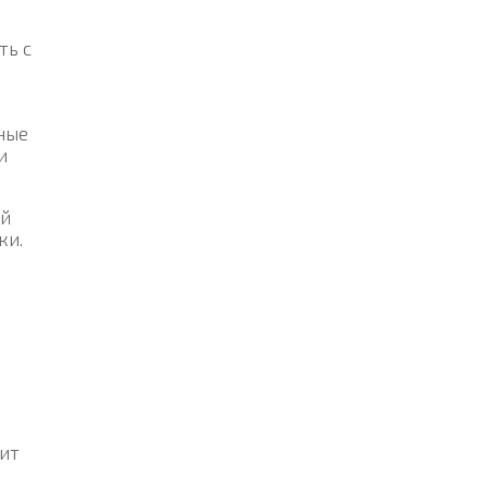
ть с
ные
и
ой
ки.
дит