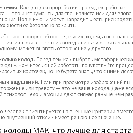
е темы.
Колоды для проработки травм, для работы с
а — это инструменты для специалиста или для человек
ания. Новичку они могут навредить: есть риск задет
ожности ее безопасно закрыть.
.
Отзывы говорят об опыте других людей, а не о вашем
приятия, свои запросы и свой уровень чувствительност
одному, может вызвать отторжение у другого.
колько колод.
Перед тем как выбрать метафорически
е одну. Научитесь с ней работать, почувствуйте процес
расивых карточек, но не будете знать, что с ними дела
нных ощущений.
Если при просмотре изображений вы
торжение или тревогу — это не ваша колода. Даже есл
психолог. Тело и эмоции дают сигнал раньше, чем ра
о: человек ориентируется на внешние критерии вмест
нно внутренний отклик имеет решающее значение.
 колоды МАК: что лучше для старта