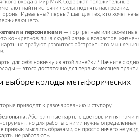
ягкого входа в мир МАК. Содержат положительные,
могают найти источник силы, поднять настроение,
тороны. Идеальный первый шаг для тех, кто хочет нача
ддерживающего.
жетами и персонажами
— портретные или сюжетные
-то конкретное: лица людей разных возрастов, жизнен
е карты не требуют развитого абстрактного мышления 
и.
рты для себя новичку из этой линейки? Начните с одн
олоды — этого достаточно для первых месяцев практи
и выборе колоды метафорических
торые приводят к разочарованию и ступору.
без опыта.
Абстрактные карты с цветовыми пятнами и
трумент, но для работы с ними нужна определенная
не привык мыслить образами, он просто ничего не уви
карты не работают».