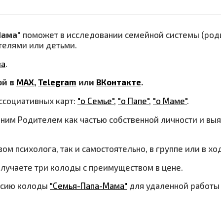
Мама"
поможет в исследовании семейной системы (роди
телями или детьми.
ва
.
ой в
МАХ
,
Telegram
или
ВКонтакте
.
ссоциативных карт:
"о Семье"
,
"о Папе"
,
"о Маме"
.
ним Родителем как частью собственной личности и вы
ом психолога, так и самостоятельно, в группе или в х
олучаете три колоды с преимуществом в цене.
рсию колоды
"Семья-Папа-Мама"
для удаленной работы 