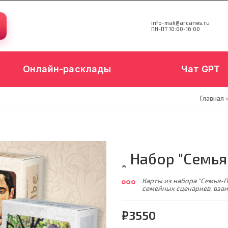
info-mak@arcanes.ru
ПН-ПТ 10:00-16:00
Онлайн-расклады
Чат GPT
Главная
ꞈ Набор "Семь
Карты из набора "Семья-
семейных сценариев, вза
₽3550