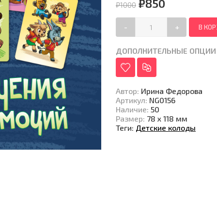
₽850
₽1000
-
+
ДОПОЛНИТЕЛЬНЫЕ ОПЦИИ
Автор
:
Ирина Федорова
Артикул
:
NG0156
Наличие
:
50
Размер
:
78 х 118 мм
Теги:
Детские колоды