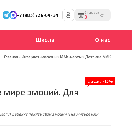
0 товаров
+7 (985) 726-64-34
0
Школа
О нас
Главная
»
Интернет-магазин
»
МАК-карты
»
Детские МАК
Скидка
-15%
 мире эмоций. Для
могут ребенку понять свои эмоции и научиться ими