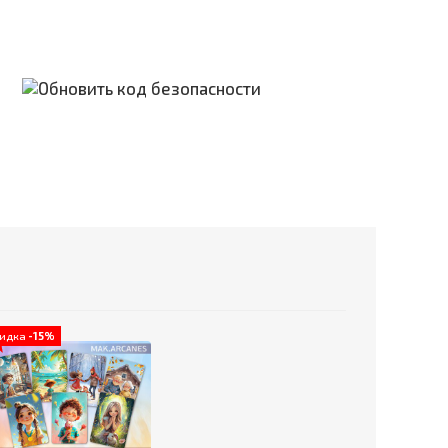
кидка
-15%