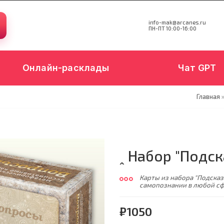
info-mak@arcanes.ru
ПН-ПТ 10:00-16:00
Онлайн-расклады
Чат GPT
Главная
ꞈ Набор "Подс
Карты из набора "Подсказ
самопознании в любой с
₽1050