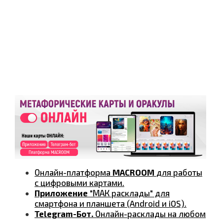
Онлайн-платформа
MACROOM
для работы
с цифровыми картами.
Приложение
"МАК расклады" для
смартфона и планшета (Android и iOS).
Telegram-Бот.
Онлайн-расклады на любом