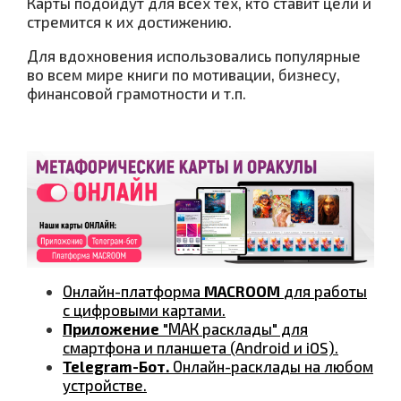
Карты подойдут для всех тех, кто ставит цели и
стремится к их достижению.
Для вдохновения использовались популярные
во всем мире книги по мотивации, бизнесу,
финансовой грамотности и т.п.
Онлайн-платформа
MACROOM
для работы
с цифровыми картами.
Приложение
"МАК расклады" для
смартфона и планшета (Android и iOS).
Telegram-Бот.
Онлайн-расклады на любом
устройстве.