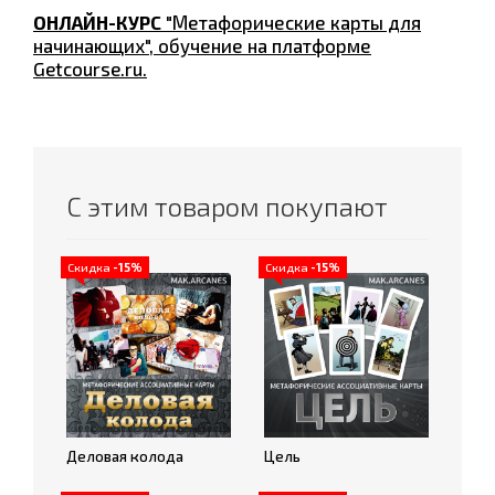
ОНЛАЙН-КУРС
"Метафорические карты для
начинающих", обучение на платформе
Getcourse.ru.
С этим товаром покупают
Скидка
-15%
Скидка
-15%
Деловая колода
Цель