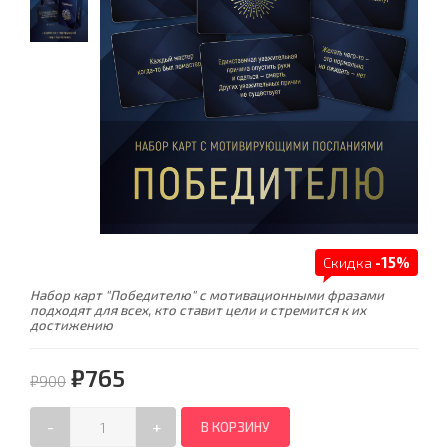
Скидка
-15%
Набор карт "Победителю" с мотивационными фразами
подходят для всех, кто ставит цели и стремится к их
достижению
₽765
₽900
-
+