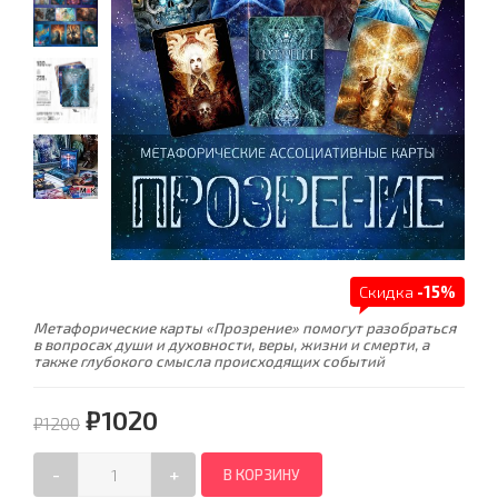
Скидка
-15%
Метафорические карты «Прозрение» помогут разобраться
в вопросах души и духовности, веры, жизни и смерти, а
также глубокого смысла происходящих событий
₽1020
₽1200
-
+