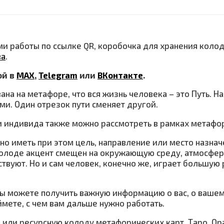
ами работы по ссылке QR, коробочка для хранения коло
ва
.
ой в
МАХ
,
Telegram
или
ВКонтакте
.
на на метафоре, что вся жизнь человека – это Путь. Н
ми. Один отрезок пути сменяет другой.
 индивида также можно рассмотреть в рамках метафо
но иметь при этом цель, направление или место назнач
й колоде акцент смещен на окружающую среду, атмосфе
твуют. Но и сам человек, конечно же, играет большую р
вы можете получить важную информацию о вас, о ваше
ймете, с чем вам дальше нужно работать.
или ресурсную колоду метафорических карт, Таро, Ора