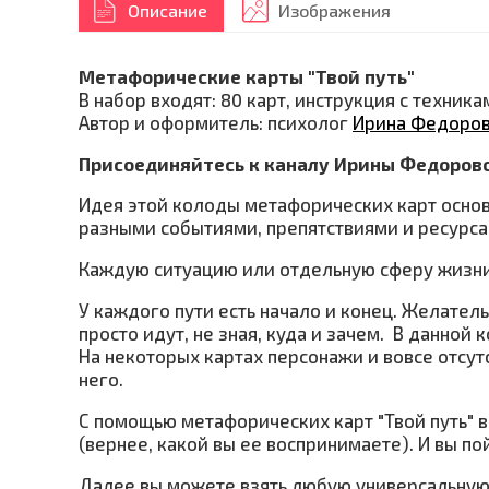
Описание
Изображения
Метафорические карты "Твой путь"
В набор входят: 80 карт, инструкция с техник
Автор и оформитель: психолог
Ирина Федоро
Присоединяйтесь к каналу Ирины Федоров
Идея этой колоды метафорических карт основа
разными событиями, препятствиями и ресурса
Каждую ситуацию или отдельную сферу жизни
У каждого пути есть начало и конец. Желатель
просто идут, не зная, куда и зачем. В данно
На некоторых картах персонажи и вовсе отсутс
него.
С помощью метафорических карт "Твой путь" 
(вернее, какой вы ее воспринимаете). И вы по
Далее вы можете взять любую универсальную 