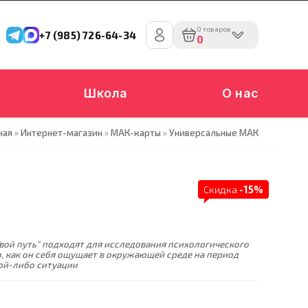
0 товаров
+7 (985) 726-64-34
0
Школа
О нас
ная
»
Интернет-магазин
»
МАК-карты
»
Универсальные МАК
Скидка
-15%
вой путь" подходят для исследования психологического
о, как он себя ощущает в окружающей среде на период
кой-либо ситуации