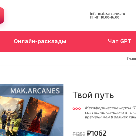
info-mak@arcanes.ru
ПН-ПТ 10:00-16:00
Онлайн-расклады
Чат GPT
Глав
Твой путь
Метафорические карты "Т
состояния человека и тог
времени или в рамках ка
₽1062
₽1250