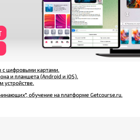
ы с цифровыми картами.
на и планшета (Android и iOS).
м устройстве.
инающих", обучение на платформе Getcourse.ru.