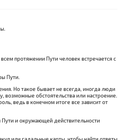
ды.
а всем протяжении Пути человек встречается с
ры Пути.
ения. Но такое бывает не всегда, иногда люди
ру, возможные обстоятельства или настроение.
оль, ведь в конечном итоге все зависит от
м Пути и окружающей действительности
кул или гадальные карты, чтобы найти ответы