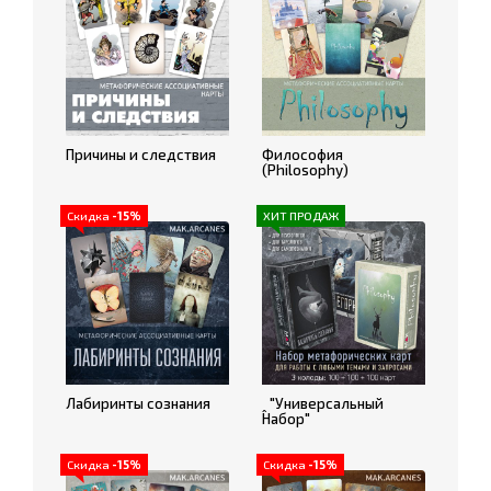
Причины и следствия
Философия
(Philosophy)
Скидка
-15%
ХИТ ПРОДАЖ
Лабиринты сознания
ꞈ "Универсальный
Набор"
Скидка
-15%
Скидка
-15%