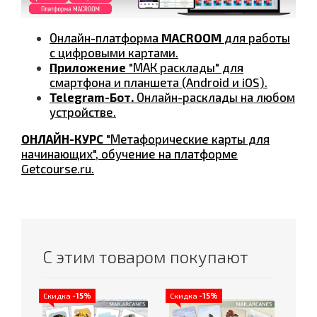
Онлайн-платформа
MACROOM
для работы
с цифровыми картами.
Приложение
"МАК расклады" для
смартфона и планшета (Android и iOS).
Telegram-Бот.
Онлайн-расклады на любом
устройстве.
ОНЛАЙН-КУРС
"Метафорические карты для
начинающих", обучение на платформе
Getcourse.ru.
С этим товаром покупают
Скидка
-15%
Скидка
-15%