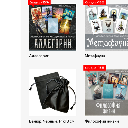
Скидка
-15%
Скидка
-15%
Аллегории
Метафауна
Скидка
-15%
Велюр, Черный, 14х18 см
Философия жизни