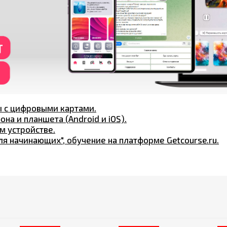
ы с цифровыми картами.
на и планшета (Android и iOS).
м устройстве.
я начинающих", обучение на платформе Getcourse.ru.