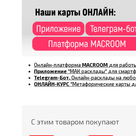
Онлайн-платформа
MACROOM
для работ
Приложение
"МАК расклады" для смартфо
Telegram-Бот.
Онлайн-расклады на любо
ОНЛАЙН-КУРС
"Метафорические карты дл
С этим товаром покупают