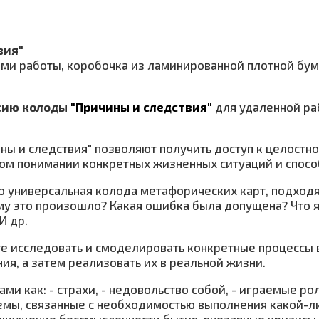
вия"
иками работы, коробочка из ламинированной плотной бу
сию колоды
"Причины и следствия"
для удаленной ра
 и следствия" позволяют получить доступ к целостной
ном понимании конкретных жизненных ситуаций и спосо
то универсальная колода метафорических карт, подход
у это произошло? Какая ошибка была допущена? Что я 
И др.
 исследовать и смоделировать конкретные процессы 
я, а затем реализовать их в реальной жизни.
ми как: - страхи, - недовольство собой, - играемые ро
емы, связанные с необходимостью выполнения какой-ли
 ощущение бессмысленности бытия, внезапные кризисы.