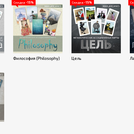
Скидка
-15%
Скидка
-15%
С
Философия (Philosophy)
Цель
Л