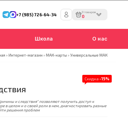
0 товаров
+7 (985) 726-64-34
0
Школа
О нас
ная
»
Интернет-магазин
»
МАК-карты
»
Универсальные МАК
Скидка
-15%
дствия
ричины и следствия" позволяют получить доступ к
ире в целом и о своей роли в нем, диагностировать разные
йти решения проблем