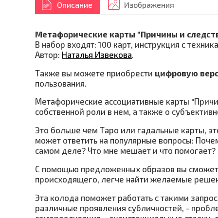
Описание
Изображения
Метафорические карты "Причины и следст
В набор входят: 100 карт, инструкция с техн
Автор:
Наталья Извекова
.
Также вы можете приобрести
цифровую вер
пользования.
Метафорические ассоциативные карты "Причины
собственной роли в нем, а также о субъектив
Это больше чем Таро или гадальные карты, э
может ответить на популярные вопросы: Почем
самом деле? Что мне мешает и что помогает? 
С помощью предложенных образов вы сможете
происходящего, легче найти желаемые решени
Эта колода поможет работать с такими запроса
различные проявления субличностей, - пробл
самореализация – экзистенциальные страхи,