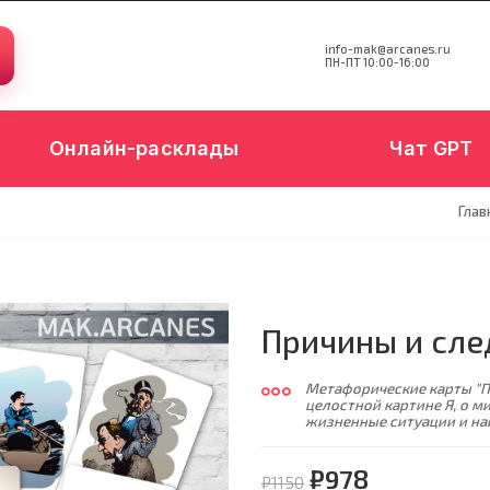
info-mak@arcanes.ru
ПН-ПТ 10:00-16:00
Онлайн-расклады
Чат GPT
Глав
Причины и сле
Метафорические карты "П
целостной картине Я, о м
жизненные ситуации и на
₽978
₽1150