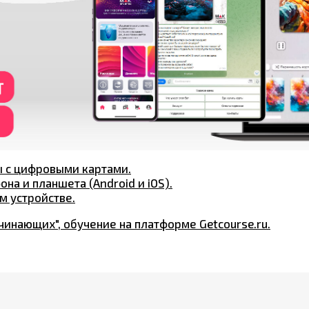
ы с цифровыми картами.
на и планшета (Android и iOS).
м устройстве.
инающих", обучение на платформе Getcourse.ru.