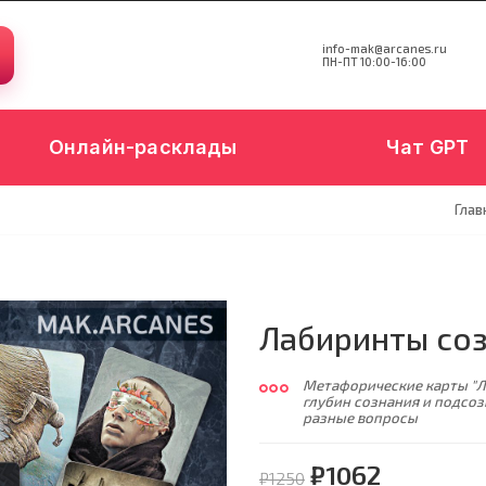
info-mak@arcanes.ru
ПН-ПТ 10:00-16:00
Онлайн-расклады
Чат GPT
Глав
Лабиринты со
Метафорические карты "Л
глубин сознания и подсоз
разные вопросы
₽1062
₽1250