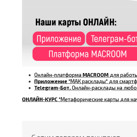
Онлайн-платформа
MACROOM
для работ
Приложение
"МАК расклады" для смартфо
Telegram-Бот.
Онлайн-расклады на любо
ОНЛАЙН-КУРС
"Метафорические карты для нач