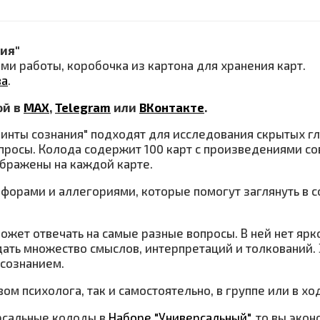
ия"
ками работы, коробочка из картона для хранения карт.
ва
.
ой в
МАХ
,
Telegram
или
ВКонтакте
.
нты сознания" подходят для исследования скрытых глу
просы. Колода содержит 100 карт с произведениями с
ображены на каждой карте.
форами и аллегориями, которые помогут заглянуть в с
может отвечать на самые разные вопросы. В ней нет я
дать множество смыслов, интерпретаций и толкований.
сознанием.
ом психолога, так и самостоятельно, в группе или в х
ерсальные колоды в
Наборе "Универсальный"
, то вы эко