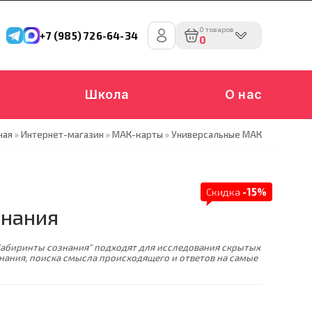
0 товаров
+7 (985) 726-64-34
0
Школа
О нас
ная
»
Интернет-магазин
»
МАК-карты
»
Универсальные МАК
Скидка
-15%
знания
абиринты сознания" подходят для исследования скрытых
нания, поиска смысла происходящего и ответов на самые