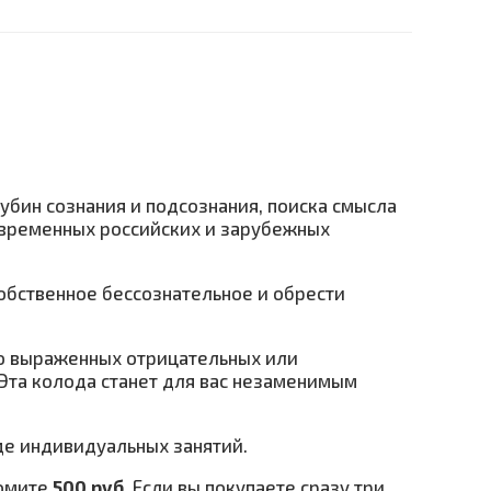
бин сознания и подсознания, поиска смысла
овременных российских и зарубежных
обственное бессознательное и обрести
рко выраженных отрицательных или
 Эта колода станет для вас незаменимым
оде индивидуальных занятий.
номите
500 руб.
Если вы покупаете сразу три