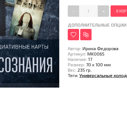
-
+
ДОПОЛНИТЕЛЬНЫЕ ОПЦИИ
Автор
:
Ирина Федорова
Артикул
:
MK0065
Наличие
:
17
Размер
:
70 х 100 мм
Вес
:
235 гр.
Теги:
Универсальные коло