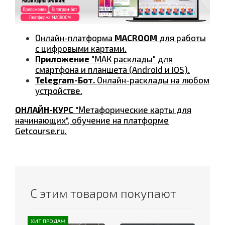
Онлайн-платформа
MACROOM
для работы
с цифровыми картами.
Приложение
"МАК расклады" для
смартфона и планшета (Android и iOS).
Telegram-Бот.
Онлайн-расклады на любом
устройстве.
ОНЛАЙН-КУРС
"Метафорические карты для
начинающих", обучение на платформе
Getcourse.ru.
С этим товаром покупают
ХИТ ПРОДАЖ