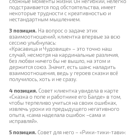
сложные моменты жизни. Он негибкий, нелегко
подстраивается под обстоятельства, имеет
некоторые трудности с креативностью и
нестандартным мышлением.
3 позиция.
На вопрос о задаче этих
взаимоотношений, клиентка впервые за всю
сессию улыбнулась:
«Красавица и Чудовище» – это точно наш
случай, несмотря на кардинальные различия,
без любви ничего бы не вышло, на этом и
держится союз. Значит, есть шанс наладить
взаимоотношения, ведь у героев сказки всё
получилось, хоть и не сразу.
4 позиция.
Совет клиентка увидела в карте
«Сказка о попе и работнике его Балде» в том,
чтобы терпеливо учиться на своих ошибках,
извлечь уроки из предыдущего негативного
опыта, «сама наделала ошибок –сама и
исправляй».
5 позиция.
Совет для него – «Рики-тики-тави»: