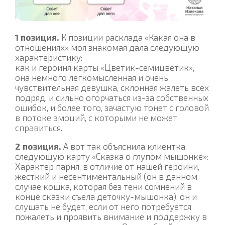
1 позиция.
К позиции расклада «Какая она в
отношениях» моя знакомая дала следующую
характеристику:
как и героиня карты «Цветик-семицветик»,
она немного легкомысленная и очень
чувствительная девушка, склонная жалеть всех
подряд, и сильно огорчаться из-за собственных
ошибок, и более того, зачастую тонет с головой
в потоке эмоций, с которыми не может
справиться.
2 позиция.
А вот так объяснила клиентка
следующую карту «Сказка о глупом мышонке»:
Характер парня, в отличие от нашей героини,
жесткий и несентиментальный (он в данном
случае кошка, которая без тени сомнений в
конце сказки съела деточку-мышонка), он и
слушать не будет, если от него потребуется
пожалеть и проявить внимание и поддержку в