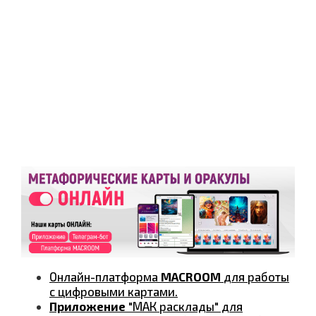
Онлайн-платформа
MACROOM
для работы
с цифровыми картами.
Приложение
"МАК расклады" для