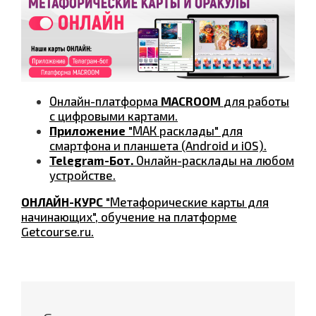
Онлайн-платформа
MACROOM
для работы
с цифровыми картами.
Приложение
"МАК расклады" для
смартфона и планшета (Android и iOS).
Telegram-Бот.
Онлайн-расклады на любом
устройстве.
ОНЛАЙН-КУРС
"Метафорические карты для
начинающих", обучение на платформе
Getcourse.ru.