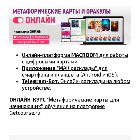
Онлайн-платформа
MACROOM
для работы
с цифровыми картами.
Приложение
"МАК расклады" для
смартфона и планшета (Android и iOS).
Telegram-Бот.
Онлайн-расклады на любом
устройстве.
ОНЛАЙН-КУРС
"Метафорические карты для
начинающих", обучение на платформе
Getcourse.ru.