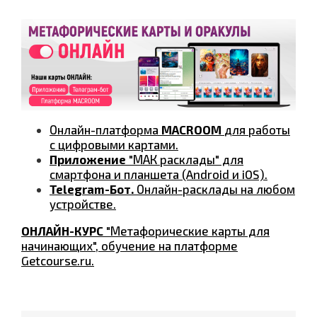
Онлайн-платформа
MACROOM
для работы
с цифровыми картами.
Приложение
"МАК расклады" для
смартфона и планшета (Android и iOS).
Telegram-Бот.
Онлайн-расклады на любом
устройстве.
ОНЛАЙН-КУРС
"Метафорические карты для
начинающих", обучение на платформе
Getcourse.ru.