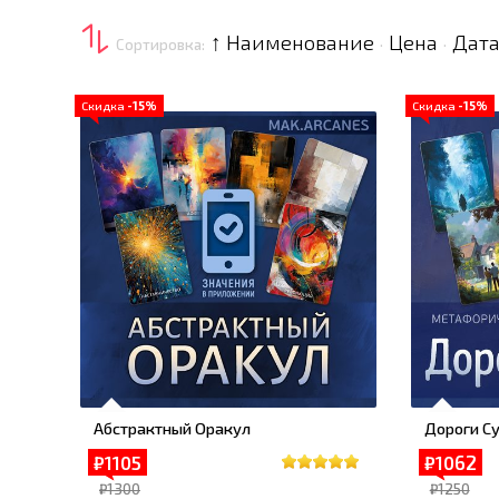
↑ Наименование
Цена
Дата
Сортировка:
·
·
Скидка
-15%
Скидка
-15%
Абстрактный Оракул
Дороги С
₽1105
₽1062
₽1300
₽1250