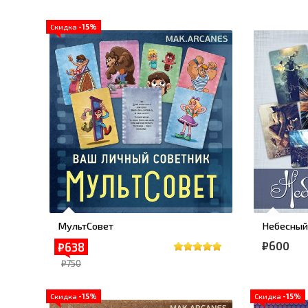
Скидка
-15%
МультСовет
Небесный
₽600
₽638
₽750
Скидка
-15%
Скидка
-15%