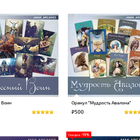
 Воин
Оракул "Мудрость Авалона"
₽500
Скидка
-15%