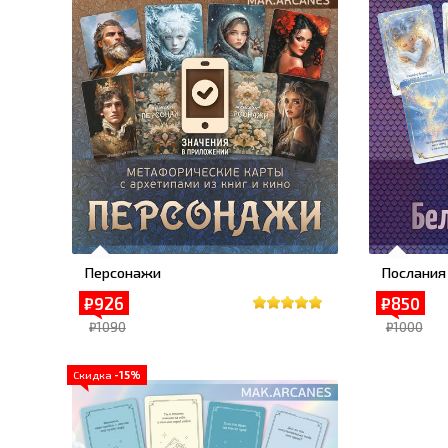
Персонажи
Послания
₽926
₽850
₽1090
₽1000
Скидка
-15%