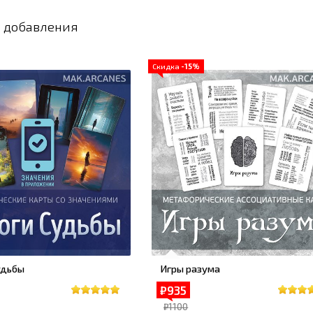
 добавления
Скидка
-15%
удьбы
Игры разума
₽935
₽1100