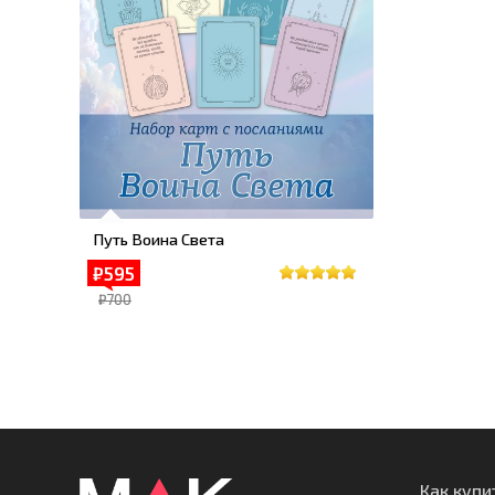
Путь Воина Света
₽595
₽700
Как купи